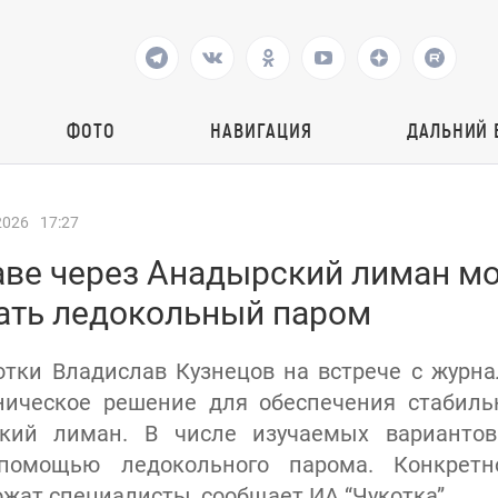
ФОТО
НАВИГАЦИЯ
ДАЛЬНИЙ 
2026
17:27
аве через Анадырский лиман мо
ать ледокольный паром
отки Владислав Кузнецов на встрече с журн
ническое решение для обеспечения стабиль
кий лиман. В числе изучаемых вариантов
помощью ледокольного парома. Конкретн
жат специалисты, сообщает ИА “Чукотка”.