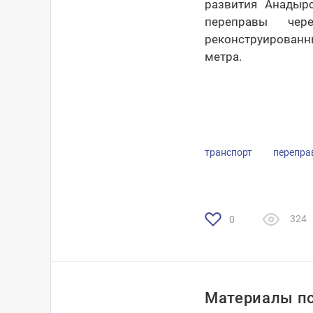
развития Анадыр
переправы чер
реконструированны
метра.
транспорт
перепра
324
0
Материалы по