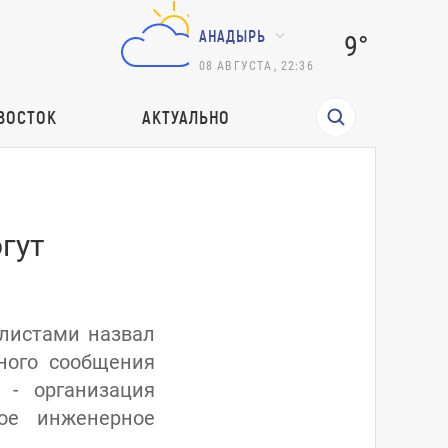
АНАДЫРЬ
9°
08
АВГУСТА
,
22:36
ВОСТОК
АКТУАЛЬНО
гут
алистами назвал
ного сообщения
 - организация
ое инженерное