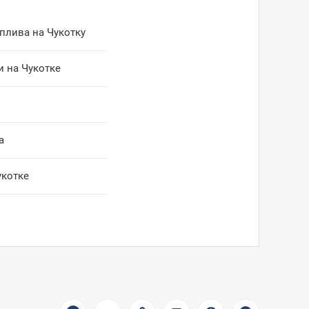
плива на Чукотку
 на Чукотке
а
укотке