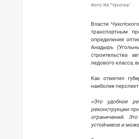
Фото: ИА "Чукотка"
Власти Чукотског
транспортным пр
определения опти
Анадырь (Угольн
строительства а
ледового класса, 
Как отметил губ
наиболее перспек
«Это удобное р
реконструкции при
ограничений. Эт
устойчивое и може