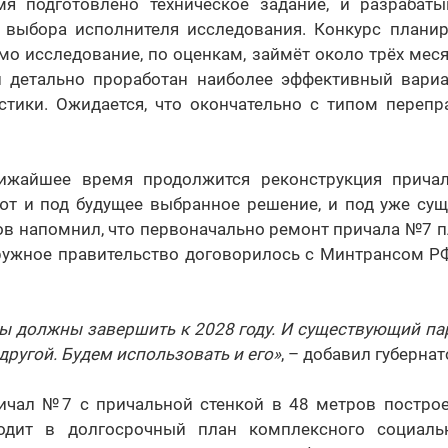
я подготовлено техническое задание, и разрабаты
 выбора исполнителя исследования. Конкурс планир
мо исследование, по оценкам, займёт около трёх меся
и детально проработан наиболее эффективный вариа
стики. Ожидается, что окончательно с типом перепр
лижайшее время продолжится реконструкция причал
ют и под будущее выбранное решение, и под уже су
ов напомнил, что первоначально ремонт причала №7 п
кружное правительство договорилось с Минтрансом Р
ы должны завершить к 2028 году. И существующий па
 другой. Будем использовать и его»
, – добавил губернат
ичал №7 с причальной стенкой в 48 метров построен
ходит в долгосрочный план комплексного социальн