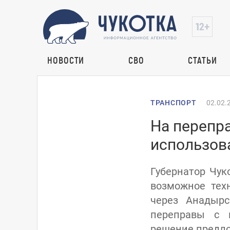
НОВОСТИ
СВО
СТАТЬИ
ТРАНСПОРТ
02.02.
На перепр
использов
Губернатор Чук
возможное тех
через Анадырс
переправы с 
решение предло