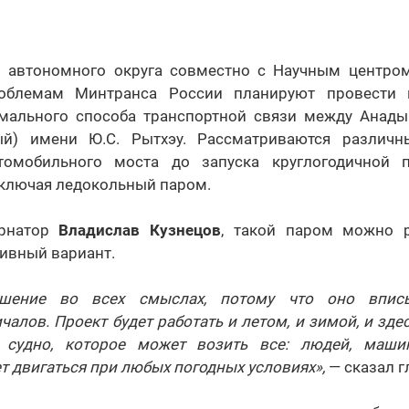
о автономного округа совместно с Научным центр
облемам Минтранса России планируют провести 
мального способа транспортной связи между Анад
ый) имени Ю.С. Рытхэу. Рассматриваются различн
втомобильного моста до запуска круглогодичной 
включая ледокольный паром.
ернатор
Владислав Кузнецов
, такой паром можно р
тивный вариант.
ешение во всех смыслах, потому что оно вписы
чалов. Проект будет работать и летом, и зимой, и здес
о судно, которое может возить все: людей, маши
т двигаться при любых погодных условиях»,
— сказал г