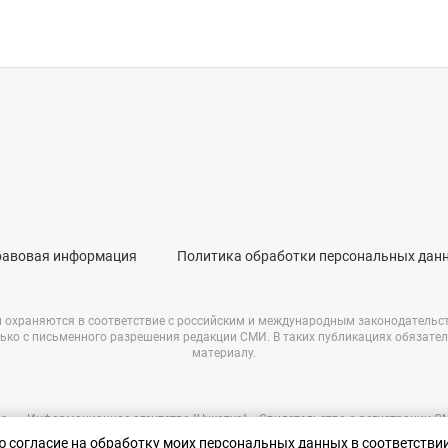
равовая информация
Политика обработки персональных дан
и охраняются в соответствие с российским и международным законодательс
ько с письменного разрешения редакции СМИ. В таких публикациях обязате
материалу.
е – «Информационное агентство "Чукотка"». Свидетельство о регистрации 
69723 от 05.05.2017 г. Выдано Федеральной службой по надзору в сфере связ
аю согласие на обработку моих персональных данных в соответстви