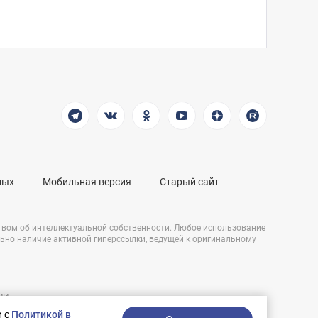
ных
Мобильная версия
Старый сайт
твом об интеллектуальной собственности. Любое использование
льно наличие активной гиперссылки, ведущей к оригинальному
СМИ
Разработка сайта:
и,
и с
Политикой в
nologostudio.ru.