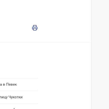
а в Певек
лицу Чукотки