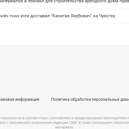
материалов и техники для строительства арендного дома при
сяч тонн угля доставил "Капитан Якубович" на Чукотку
равовая информация
Политика обработки персональных дан
и охраняются в соответствие с российским и международным законодательс
ько с письменного разрешения редакции СМИ. В таких публикациях обязате
материалу.