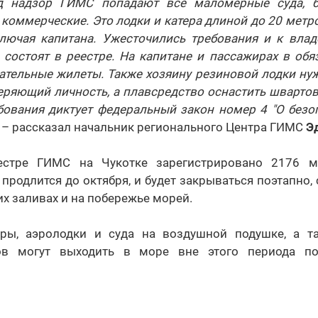
од надзор ГИМС попадают все маломерные суда, б
коммерческие. Это лодки и катера длиной до 20 мет
ключая капитана. Ужесточились требования и к вла
 состоят в реестре. На капитане и пассажирах в об
ательные жилеты. Также хозяину резиновой лодки нуж
веряющий личность, а плавсредство оснастить шварто
ебования диктует федеральный закон номер 4 "О безо
, – рассказал начальник регионального Центра ГИМС
Э
естре ГИМС на Чукотке зарегистрировано 2176 м
продлится до октября, и будет закрываться поэтапно, 
их заливах и на побережье морей.
еры, аэролодки и суда на воздушной подушке, а т
ов могут выходить в море вне этого периода по