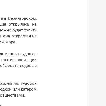
ов в Беринговском,
ция открылась на
 можно будет ходить
я она откроется на
ом море.
ломерных судах до
ткрытие навигации
дрейфовать ледовые
равления, судовой
лодкой или катером
новшествами.