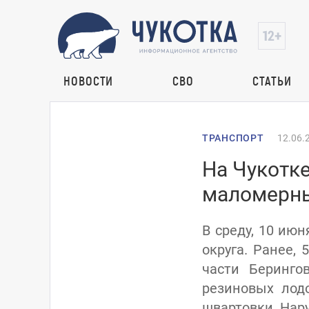
НОВОСТИ
СВО
СТАТЬИ
ТРАНСПОРТ
12.06.
На Чукотке
маломерны
В среду, 10 ию
округа. Ранее,
части Беринго
резиновых лод
швартовки. Нару