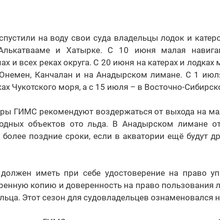
спустили на воду свои суда владельцы лодок и катер
Алькатвааме и Хатырке. С 10 июня малая навига
х и всех реках округа. С 20 июня на катерах и лодках
 Онемен, Канчалан и на Анадырском лимане. С 1 июл
ах Чукотского моря, а с 15 июля – в Восточно-Сибирск
оры ГИМС рекомендуют воздержаться от выхода на ма
одных объектов ото льда. В Анадырском лимане о
 более поздние сроки, если в акватории ещё будут 
должен иметь при себе удостоверение на право уп
еренную копию и доверенность на право пользования 
ельца. Этот сезон для судовладельцев ознаменовался 