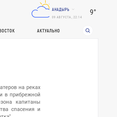
АНАДЫРЬ
9°
09
АВГУСТА
,
22:14
ВОСТОК
АКТУАЛЬНО
атеров на реках
ли в прибрежной
езона капитаны
тва спасения и
тка".