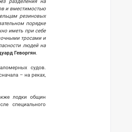
ез разделения на
ров и вместимостью
дельцам резиновых
язательном порядке
но иметь при себе
вочными тросами и
пасности людей на
дуард Геворгян
.
аломерных судов.
сначала – на реках,
акже лодки общин
сле специального