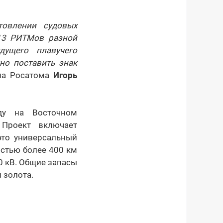
овлении судовых
 13 РИТМов разной
дущего плавучего
но поставить знак
она Росатома
Игорь
ду на Восточном
 Проект включает
это универсальный
стью более 400 км
0 кВ. Общие запасы
 золота.