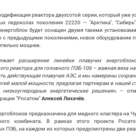
одификация реактора двухсотой серии, который уже у
х ледоколах поколения 22220 — "Арктика", "Сибирь", 
энергоблок будет оснащен двумя такими установкам
ю с предыдущими поколениями, новое оборудование пр
ительно мощнее.
олжает расширение линейки плавучих энергоблок
ого реактора для головного ПЭБ-106 – важная веха на 
сть действующая плавучая АЭС, и мы намерены сохран
огий малой мощности, предлагая партнерам в нашей с
 низкоуглеродные энергетические решения
»
, – от
орации "Росатом"
Алексей Лихачёв
.
ергоблоков предназначена для медного кластера на Ч
льного комбината. В рамках этого проекта Росат
х ПЭБ, на каждом из которых предусмотрены две реа