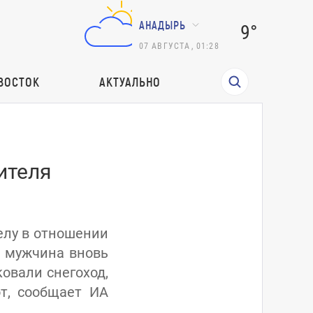
АНАДЫРЬ
9°
07
АВГУСТА
,
01:28
ВОСТОК
АКТУАЛЬНО
ителя
елу в отношении
в мужчина вновь
овали снегоход,
от, сообщает ИА