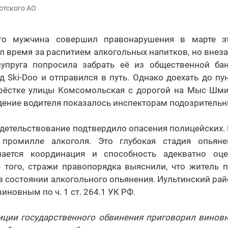
отского АО
что мужчина совершил правонарушения в марте эт
л время за распитием алкогольных напитков, но вне
упруга попросила забрать её из общественной ба
д Ski-Doo и отправился в путь. Однако доехать до пу
крёстке улицы Комсомольская с дорогой на Мыс Шми
дение водителя показалось инспекторам подозритель
детельствование подтвердило опасения полицейских. 
 промилле алкоголя. Это глубокая стадия опьяне
шается координация и способность адекватно оц
е того, стражи правопорядка выяснили, что житель 
в состоянии алкогольного опьянения. Иультинский ра
новным по ч. 1 ст. 264.1 УК РФ.
зиции государственного обвинения приговорил виновн