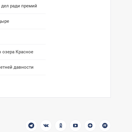
и дел ради премий
дыре
о озера Красное
летней давности