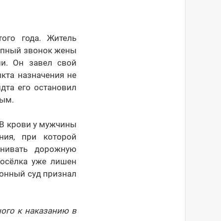
ого года. Житель
запный звонок жены
ни. Он завел свой
нкта назначения не
дта его остановил
ным.
В крови у мужчины
ния, при которой
енивать дорожную
посёлка уже лишен
йонный суд признал
ого к наказанию в