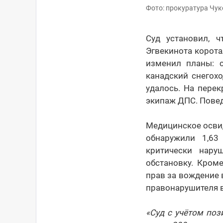
Фото: прокуратура Чук
Суд установил, 
Эгвекинота корота
изменил планы: с
канадский снегохо
удалось. На пере
экипаж ДПС. Пове
Медицинское осви
обнаружили 1,63
критически нару
обстановку. Кром
прав за вождение 
правонарушителя ви
«Суд с учётом по