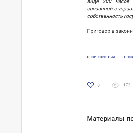
виде 200 часов 
связанной с управ
собственность гос
Приговор в законн
происшествия
про
172
0
Материалы по