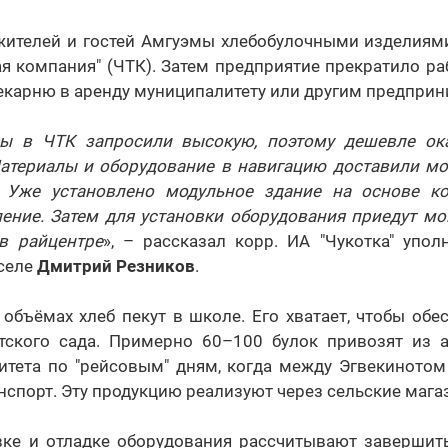
 жителей и гостей Амгуэмы хлебобулочными изделиям
ая компания" (ЧТК). Затем предприятие прекратило р
екарню в аренду муниципалитету или другим предприн
ы в ЧТК запросили высокую, поэтому дешевле ока
атериалы и оборудование в навигацию доставили мо
 Уже установлено модульное здание на основе ко
ение. Затем для установки оборудования приедут мо
 в райцентре
», – рассказал корр. ИА "Чукотка" упо
 селе
Дмитрий Резников
.
объёмах хлеб пекут в школе. Его хватает, чтобы обе
тского сада. Примерно 60–100 булок привозят из 
итета по "рейсовым" дням, когда между Эгвекинотом
спорт. Эту продукцию реализуют через сельские мага
вке и отладке оборудования рассчитывают завершить