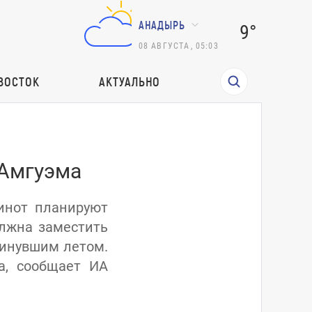
АНАДЫРЬ
9°
08
АВГУСТА
,
05:03
ВОСТОК
АКТУАЛЬНО
 Амгуэма
инот планируют
олжна заместить
минувшим летом.
а, сообщает ИА