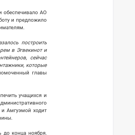
и обеспечивало АО
аботу и предложило
имателям.
залось построить
рем в Эгвекинот и
нтейнеров, сейчас
нтажники, которые
лномоченный главы
спечить учащихся и
административного
 и Амгуэмой ходит
зины.
 до конца ноября.