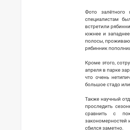
Фото залётного 
специалистам был
встретили рябинни
южнее и западнее
полосы, проживающ
рябинник пополнил
Кроме этого, сотр
апреля в парке за
что очень нетипи
большое стадо или
Также научный от
проследить сезон
сравнить с по
закономерностей и
сбился заметно.