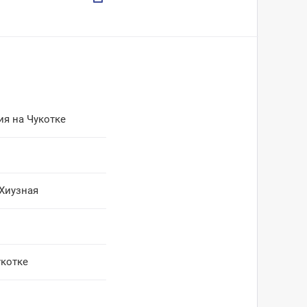
ия на Чукотке
 Хиузная
укотке