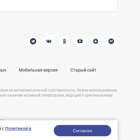
ных
Мобильная версия
Старый сайт
твом об интеллектуальной собственности. Любое использование
льно наличие активной гиперссылки, ведущей к оригинальному
СМИ
Разработка сайта:
и,
и с
Политикой в
nologostudio.ru.
Согласен