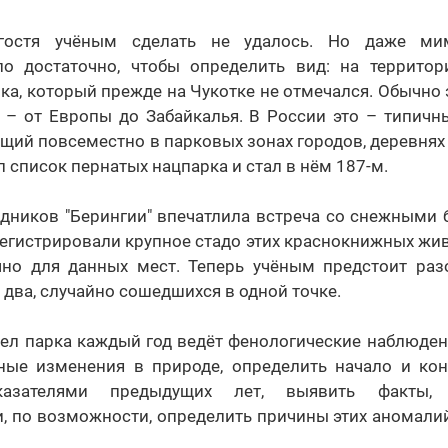
гостя учёным сделать не удалось. Но даже ми
о достаточно, чтобы определить вид: на террито
ка, который прежде на Чукотке не отмечался. Обычно 
 – от Европы до Забайкалья. В России это – типичн
ий повсеместно в парковых зонах городов, деревнях 
 список пернатых нацпарка и стал в нём 187-м.
удников "Берингии" впечатлила встреча со снежными 
регистрировали крупное стадо этих краснокнижных жив
чно для данных мест. Теперь учёным предстоит разо
 два, случайно сошедшихся в одной точке.
дел парка каждый год ведёт фенологические наблюден
ные изменения в природе, определить начало и кон
казателями предыдущих лет, выявить факты,
, по возможности, определить причины этих аномалий