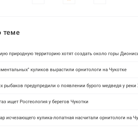
 теме
мую природную территорию хотят создать около горы Дионис
иментальных" куликов вырастили орнитологи на Чукотке
х рыбаков предупредили о появлении бурого медведя у реки
газ ищет Росгеология у берегов Чукотки
пар исчезающего кулика-лопатная насчитали орнитологи на Ч