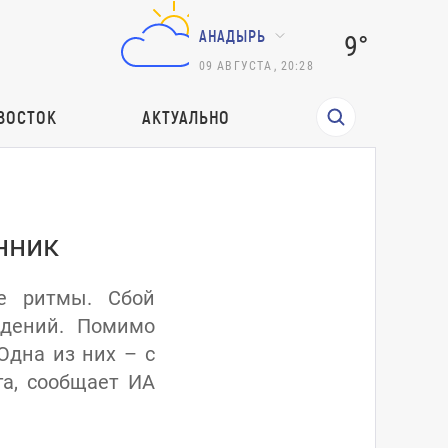
АНАДЫРЬ
9°
09
АВГУСТА
,
20:28
ВОСТОК
АКТУАЛЬНО
нник
ые ритмы. Сбой
юдений. Помимо
Одна из них – с
га, сообщает ИА