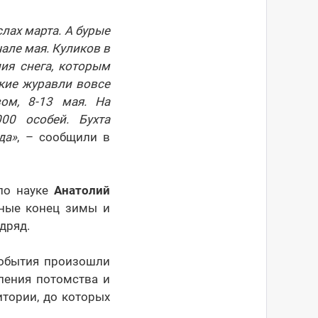
лах марта. А бурые
але мая. Куликов в
ия снега, которым
ские журавли вовсе
ом, 8-13 мая. На
00 особей. Бухта
да»
, – сообщили в
 по науке
Анатолий
жные конец зимы и
дряд.
события произошли
ления потомства и
итории, до которых