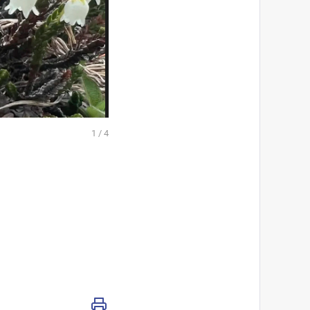
1
/
4