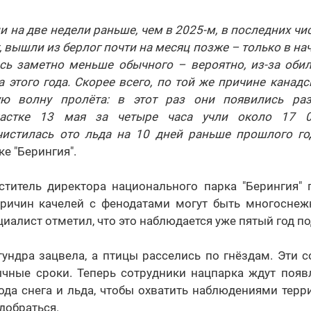
и на две недели раньше, чем в 2025-м, в последних чис
, вышли из берлог почти на месяц позже – только в нач
ось заметно меньше обычного – вероятно, из-за обил
 этого года. Скорее всего, по той же причине канад
ую волну пролёта: в этот раз они появились раз
астке 13 мая за четыре часа учли около 17 0
истилась ото льда на 10 дней раньше прошлого го
е "Берингия".
ститель директора национального парка "Берингия"
причин качелей с фенодатами могут быть многосне
иалист отметил, что это наблюдается уже пятый год по
тундра зацвела, а птицы расселись по гнёздам. Эти 
ычные сроки. Теперь сотрудники нацпарка ждут появ
ода снега и льда, чтобы охватить наблюдениями терр
добраться.