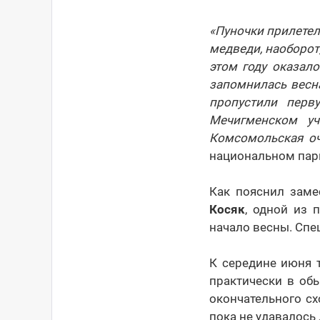
«Пуночки прилетел
медведи, наоборот
этом году оказал
запомнилась весна
пропустили перв
Мечигменском уч
Комсомольская оч
национальном парк
Как пояснил заме
Косяк
, одной из 
начало весны. Спец
К середине июня 
практически в об
окончательного сх
пока не удавалось 