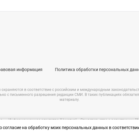
равовая информация
Политика обработки персональных дан
и охраняются в соответствие с российским и международным законодательс
ько с письменного разрешения редакции СМИ. В таких публикациях обязате
материалу.
е – «Информационное агентство "Чукотка"». Свидетельство о регистрации 
69723 от 05.05.2017 г. Выдано Федеральной службой по надзору в сфере связ
аю согласие на обработку моих персональных данных в соответстви
информационных технологий и массовых коммуникаций.