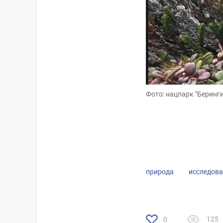
Фото: нацпарк "Беринги
Фото: нацпарк "Беринги
природа
исследов
125
0