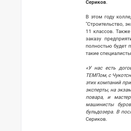
Сериков
.
В этом году колле
"Строительство, э
11 классов. Также
заказу предприят
полностью будет п
такие специалисты
«У нас есть дог
ТЕМПом, с Чукотсна
этих компаний при
эксперты, на экза
повара, и масте
машинисты буров
бульдозера. В по
Сериков.