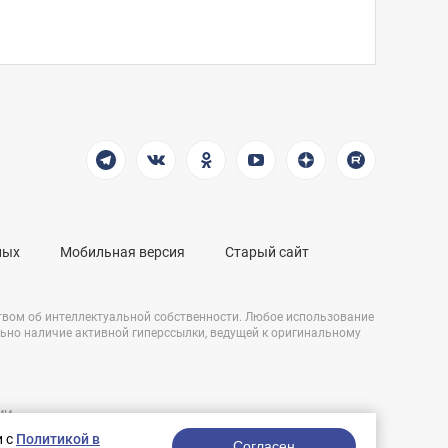
ных
Мобильная версия
Старый сайт
твом об интеллектуальной собственности. Любое использование
льно наличие активной гиперссылки, ведущей к оригинальному
СМИ
Разработка сайта:
и,
и с
Политикой в
nologostudio.ru.
Согласен