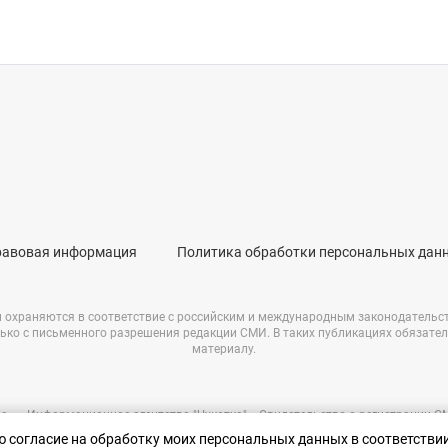
равовая информация
Политика обработки персональных дан
и охраняются в соответствие с российским и международным законодательс
ько с письменного разрешения редакции СМИ. В таких публикациях обязате
материалу.
е – «Информационное агентство "Чукотка"». Свидетельство о регистрации 
69723 от 05.05.2017 г. Выдано Федеральной службой по надзору в сфере связ
аю согласие на обработку моих персональных данных в соответстви
информационных технологий и массовых коммуникаций.