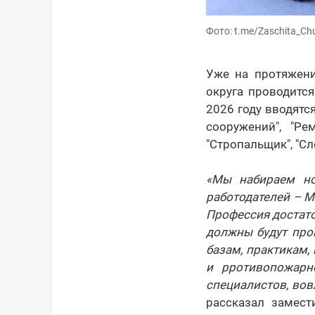
Фото: t.me/Zaschita_Ch
Уже на протяжени
округа проводитс
2026 году вводятс
сооружений", "Ре
"Стропальщик", "С
«Мы набираем но
работодателей – М
Профессия достато
должны будут про
базам, практикам,
и рротивопожарн
специалистов, вов
рассказал замес