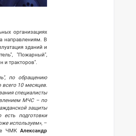
ьных организациях
а направлениям. В
плуатация зданий и
ель", "Пожарный",
 и тракторов".
ь", по обращению
 всего 10 месяцев.
ования специалисты
авлением МЧС – по
гражданской защиты
 есть подготовки
тоже используем»
, –
оте ЧМК
Александр