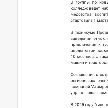
В группы по новы
колледж ведёт на
медсестра, воспи
стартовала 1 март
В техникуме Пров
заведении, этих с
привлечения к ту
введены три новых
10 месяцев, а та
машин и тракторов
Соглашения о сот
регионе заключен
компаний "Атомред
управляющая компан
В 2025 году было 