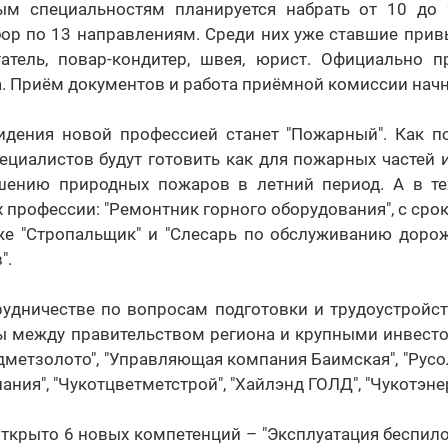
м специальностям планируется набрать от 10 до 
бор по 13 направлениям. Среди них уже ставшие при
татель, повар-кондитер, швея, юрист. Официально 
а. Приём документов и работа приёмной комиссии начн
идения новой профессией станет "Пожарный". Как п
пециалистов будут готовить как для пожарных частей и
шению природных пожаров в летний период. А в т
 профессии: "Ремонтник горного оборудования", с срок
кже "Стропальщик" и "Слесарь по обслуживанию доро
".
рудничестве по вопросам подготовки и трудоустройст
ы между правительством региона и крупными инвестор
метзолото", "Управляющая компания Баимская", "Русо
ия", "Чукотцветметстрой", "Хайлэнд ГОЛД", "Чукотэнер
открыто 6 новых компетенций – "Эксплуатация беспи