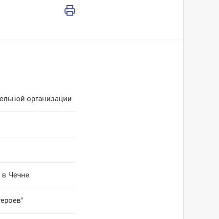
тельной организации
 в Чечне
героев"