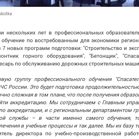
ukotka
и нескольких лет в профессиональных образовател
я обучение по востребованным для экономики регион
я 7 новых программ подготовки: "Строительство и экс
монтник горного оборудования", "Бетонщик", "Спасат
лесарь по обслуживанию дорожных строительных машин
вую группу профессионального обучения "Спасател
ЧС России. Это будет подготовка продолжительностью
чно сложная в том плане, что после получения образ
йти аккредитацию. Мы сотрудничаем с Главным упр
 по аккредитации, и с региональным департаментом 
ой службы – в части именно самого обучения, то
лечения в учебные процессы и так далее. Мы их базу 
титель директора по учебно-производственной раб