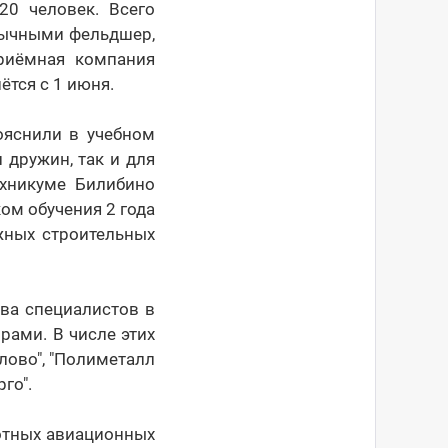
20 человек. Всего
вычными фельдшер,
приёмная компания
ётся с 1 июня.
ояснили в учебном
 дружин, так и для
ехникуме Билибино
ом обучения 2 года
жных строительных
ва специалистов в
ами. В числе этих
лово", "Полиметалл
го".
лотных авиационных