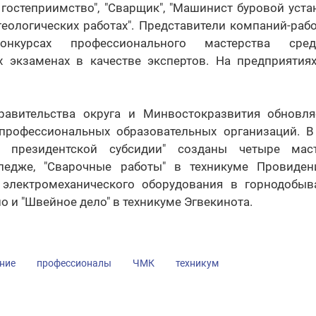
и гостеприимство", "Сварщик", "Машинист буровой устан
геологических работах". Представители компаний-раб
онкурсах профессионального мастерства сре
 экзаменах в качестве экспертов. На предприятиях
авительства округа и Минвостокразвития обновля
 профессиональных образовательных организаций. 
й президентской субсидии" созданы четыре маст
ледже, "Сварочные работы" в техникуме Провиден
 электромеханического оборудования в горнодобы
о и "Швейное дело" в техникуме Эгвекинота.
ние
профессионалы
ЧМК
техникум