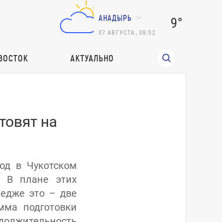
АНАДЫРЬ
9°
07
АВГУСТА
,
08:52
ВОСТОК
АКТУАЛЬНО
товят на
од в Чукотском
. В плане этих
едже это – две
мма подготовки
одолжительность