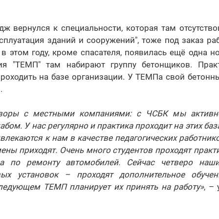
дж вернулся к специальности, которая там отсутство
ксплуатация зданий и сооружений", тоже под заказ раб
 в этом году, кроме спасателя, появилась ещё одна н
ия "ТЕМП" там набирают группу бетонщиков. Прак
роходить на базе организации. У ТЕМПа свой бетонн
.
оворы с местными компаниями: с ЧСБК мы активно
бом. У нас регулярно и практика проходит на этих баз
влекаются к нам в качестве педагогических работников
мены приходят. Очень много студентов проходят практи
ра по ремонту автомобилей. Сейчас четверо наш
ых установок – проходят дополнительное обуче
следующем ТЕМП планирует их принять на работу»
, –