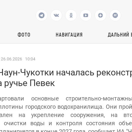
ФОТО
НАВИГАЦИЯ
ДАЛЬНИЙ 
26.06.2026
10:04
Чаун-Чукотки началась реконст
 ручье Певек
ртовали основные строительно-монтаж
плотины городского водохранилища. Они пройд
влен на укрепление сооружения, на вто
я очистки воды и контроля состояния объе
ланируется в конце 2027 года, сообщает ИА "Ч