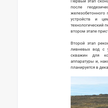
Первый этап скон
после геодезич
железобетонного 
устройств и це
технологический 
втором этапе прис
Второй этап реко
ливневых вод с 
скважин для ко
аппаратуры и, на
планируется в дека