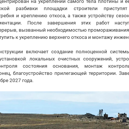
центрирован на укреплении самого тела плотины и её
еской разбивки площадки строители приступят
гребня и креплению откоса, а также устройству сез
ментации. После завершения этих работ наступ
перерыв, вызванный необходимостью промораживания 
тупить к укреплению верхнего откоса и монтажу инжен
нструкции включает создание полноценной систем
установкой локальных очистных сооружений, устро
нтроля состояния основания, монтаж контрольн
конец, благоустройство прилегающей территории. Зав
бре 2027 года.