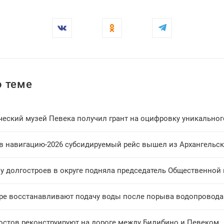
 теме
ческий музей Певека получил грант на оцифровку уникально
в навигацию-2026 субсидируемый рейс вышел из Архангельск
у долгостроев в округе подняла председатель Общественной
ре восстанавливают подачу воды после порыва водопровод
остов реконструируют на дороге между Билибино и Певеком