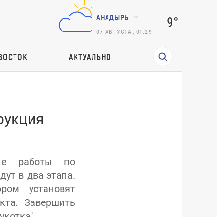
АНАДЫРЬ
9°
07
АВГУСТА
,
01:29
ВОСТОК
АКТУАЛЬНО
рукция
ные работы по
ут в два этапа.
ром установят
кта. Завершить
укотка".