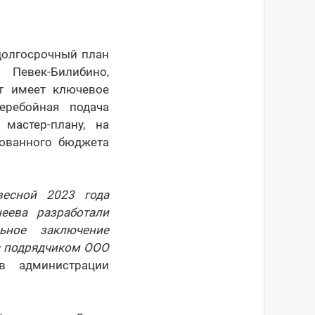
долгосрочный план
 Певек-Билибино,
т имеет ключевое
еребойная подача
мастер-плану, на
ованного бюджета
весной 2023 года
еева разработали
ьное заключение
с подрядчиком ООО
в администрации