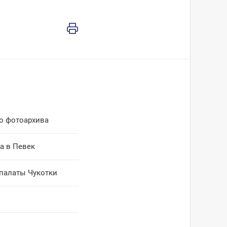
го фотоархива
а в Певек
 палаты Чукотки
а