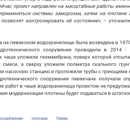
ейчас проект направлен на масштабные работы именно
 применяться системы заморозки, затем на плотине 
 позволят контролировать её состояние»
, – уточнил
а на певекском водохранилище была возведена в 1970
дротехнического сооружения проводили в 2014 - 
 в чаше уложили геомембрану, поверх которой отсып
й смеси, а сверху уложили полметра скального грунт
ли насосную станцию и проложили трубы с греющими к
дротехнического сооружения певекчане получали оп
ие работ в чаше водохранилища проектом не предусма
ремя модернизации плотины будет подаваться в штатн
оснабжение
плотина
Певек