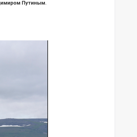
димиром Путиным
.