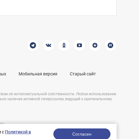
ных
Мобильная версия
Старый сайт
твом об интеллектуальной собственности. Любое использование
льно наличие активной гиперссылки, ведущей к оригинальному
СМИ
Разработка сайта:
и,
и с
Политикой в
nologostudio.ru.
Согласен