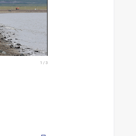
1
/
3