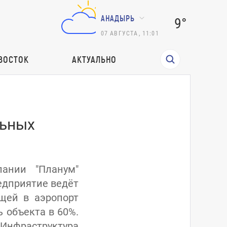
АНАДЫРЬ
9°
07
АВГУСТА
,
11:01
ВОСТОК
АКТУАЛЬНО
льных
ании "Планум"
едприятие ведёт
щей в аэропорт
 объекта в 60%.
Инфраструктура