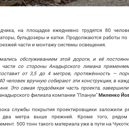
дчика, на площадке ежедневно трудятся 80 челове
аторы, бульдозеры и катки. Продолжаются работы по
оезжей части и монтажу системы освещения.
мались обслуживанием этой дороги, и её постоянн
 части со стороны Анадырского лимана применяем
оставит от 3,5 до 4 метров, протяжённость — пор
0 человек вручную собирают эти конструкции, в кажд
ня. Это самая трудоёмкая часть проекта, завершили
 анадырского филиала компании "Планум"
Миленко Йо
рока службы покрытия проектировщики заложили р
а два метра выше прежней. Кроме того, рядом
мент. 500 тонн такого материала уже в пути на Чукотк