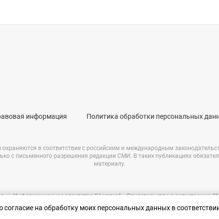
равовая информация
Политика обработки персональных дан
и охраняются в соответствие с российским и международным законодательс
ько с письменного разрешения редакции СМИ. В таких публикациях обязате
материалу.
е – «Информационное агентство "Чукотка"». Свидетельство о регистрации 
69723 от 05.05.2017 г. Выдано Федеральной службой по надзору в сфере связ
аю согласие на обработку моих персональных данных в соответстви
информационных технологий и массовых коммуникаций.