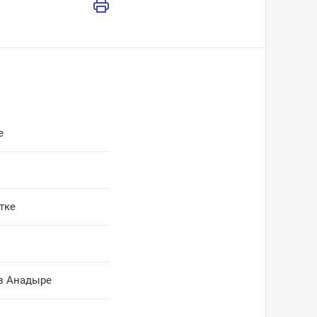
е
тке
 в Анадыре