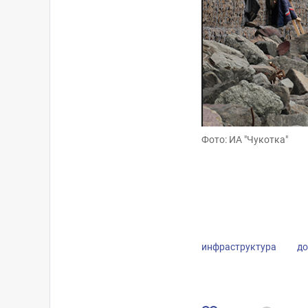
Фото: ИА "Чукотка"
Фото: ИА "Чукотка"
инфраструктура
до