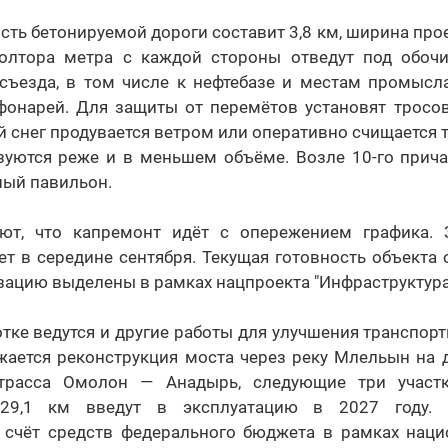
ть бетонируемой дороги составит 3,8 км, ширина про
олтора метра с каждой стороны отведут под обоч
 съезда, в том числе к нефтебазе и местам промысл
 фонарей. Для защиты от перемётов установят тросов
й снег продувается ветром или оперативно счищается т
зуются реже и в меньшем объёме. Возле 10-го прича
ный павильон.
ают, что капремонт идёт с опережением графика. 
т в середине сентября. Текущая готовность объекта 
зацию выделены в рамках нацпроекта "Инфраструктура
тке ведутся и другие работы для улучшения транспорт
лжается реконструкция моста через реку Млельын на 
 трасса Омолон — Анадырь, следующие три участ
 29,1 км введут в эксплуатацию в 2027 году. 
 счёт средств федерального бюджета в рамках наци