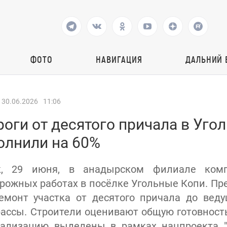
ФОТО
НАВИГАЦИЯ
ДАЛЬНИЙ 
30.06.2026
11:06
оги от десятого причала в Уго
олнили на 60%
к, 29 июня, в анадырском филиале комп
орожных работах в посёлке Угольные Копи. Пр
емонт участка от десятого причала до веду
ассы. Строители оценивают общую готовность
еализацию выделены в рамках нацпроекта "