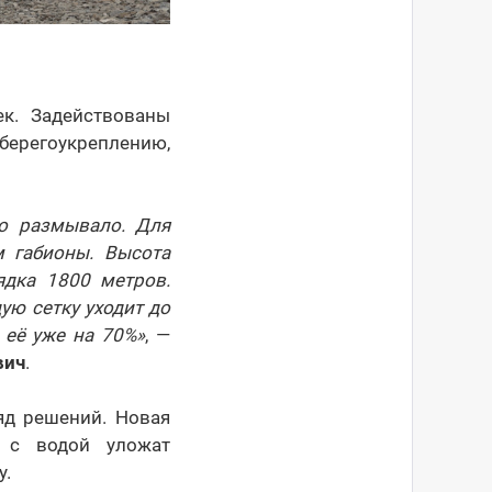
к. Задействованы
 берегоукреплению,
о размывало. Для
 габионы. Высота
ядка 1800 метров.
ую сетку уходит до
 её уже на 70%»
, —
вич
.
яд решений. Новая
 с водой уложат
у.