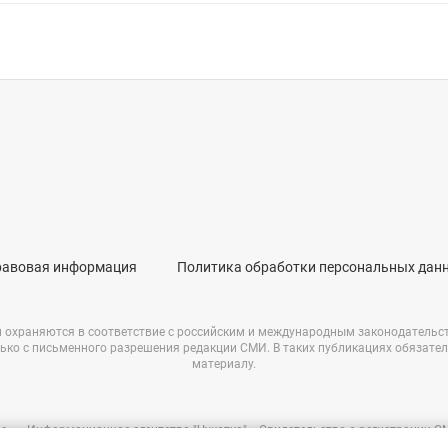
равовая информация
Политика обработки персональных дан
и охраняются в соответствие с российским и международным законодательс
ько с письменного разрешения редакции СМИ. В таких публикациях обязате
материалу.
е – «Информационное агентство "Чукотка"». Свидетельство о регистрации 
69723 от 05.05.2017 г. Выдано Федеральной службой по надзору в сфере связ