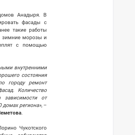
домов Анадыря. В
ировать фасады с
анее такие работы
и зимние морозы и
теплят с помощью
рными внутренними
орошего состояния
по городу ремонт
асад. Количество
в зависимости от
0 домах региона»
, –
Шеметова
.
орино Чукотского