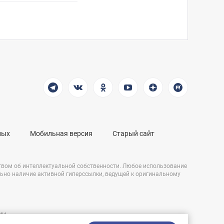
ных
Мобильная версия
Старый сайт
твом об интеллектуальной собственности. Любое использование
льно наличие активной гиперссылки, ведущей к оригинальному
СМИ
Разработка сайта:
и,