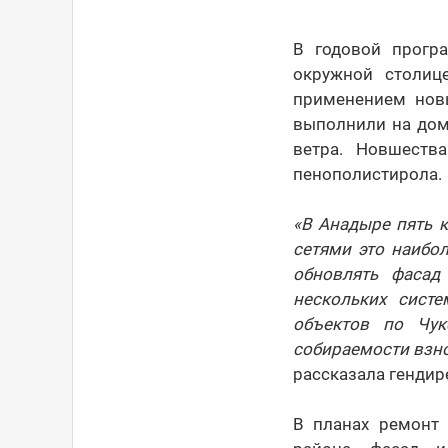
В годовой прогр
окружной столиц
применением новы
выполнили на дом
ветра. Новшеств
пенополистирола.
«В Анадыре пять 
сетями это наибо
обновлять фасад
нескольких сист
объектов по Чук
собираемости взно
рассказала гендир
В планах ремонт