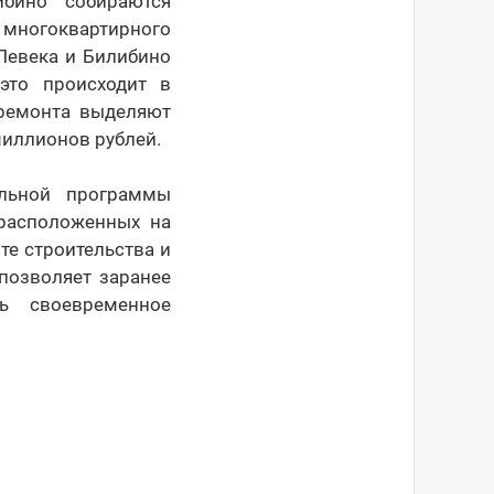
бино собираются
 многоквартирного
 Певека и Билибино
это происходит в
 ремонта выделяют
миллионов рублей.
альной программы
расположенных на
те строительства и
позволяет заранее
ь своевременное