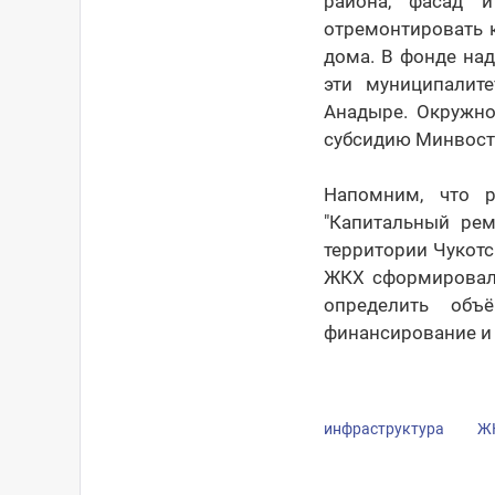
района, фасад 
отремонтировать 
дома. В фонде над
эти муниципалит
Анадыре. Окружно
субсидию Минвосто
Напомним, что р
"Капитальный ре
территории Чукотс
ЖКХ сформировали
определить объ
финансирование и 
инфраструктура
Ж