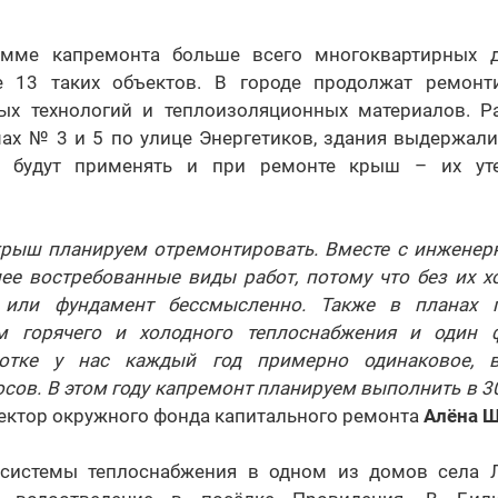
амме капремонта больше всего многоквартирных 
е 13 таких объектов. В городе продолжат ремонт
х технологий и теплоизоляционных материалов. Р
ах № 3 и 5 по улице Энергетиков, здания выдержал
а будут применять и при ремонте крыш – их у
крыш планируем отремонтировать. Вместе с инжене
лее востребованные виды работ, потому что без их х
 или фундамент бессмысленно. Также в планах 
ем горячего и холодного теплоснабжения и один ф
отке у нас каждый год примерно одинаковое, 
сов. В этом году капремонт планируем выполнить в 3
ектор окружного фонда капитального ремонта
Алёна 
 системы теплоснабжения в одном из домов села Л