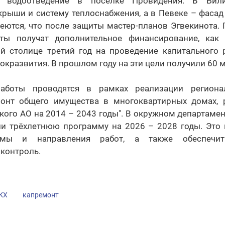
и водоотведение в посёлке Провидения. В Били
крыши и систему теплоснабжения, а в Певеке – фасад
еются, что после защиты мастер-планов Эгвекинота.
еты получат дополнительное финансирование, как 
й столице третий год на проведение капитального
кразвития. В прошлом году на эти цели получили 60 
аботы проводятся в рамках реализации регион
монт общего имущества в многоквартирных домах, 
кого АО на 2014 – 2043 годы". В окружном департамен
 трёхлетнюю программу на 2026 – 2028 годы. Это 
ёмы и направления работ, а также обеспечит
контроль.
КХ
капремонт