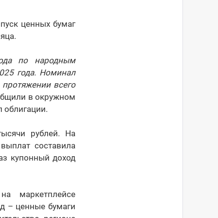
пуск ценных бумаг
яца.
хода по народным
025 года. Номинал
а протяжении всего
ообщили в окружном
 облигации.
тысячи рублей. На
 выплат составила
раз купонный доход
а маркетплейсе
рд – ценные бумаги