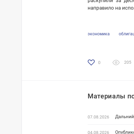
раскупили за дес
направило на испо
экономика
облига
205
0
Материалы по
Дальний
07.08.2026
Опублик
04.08.2026