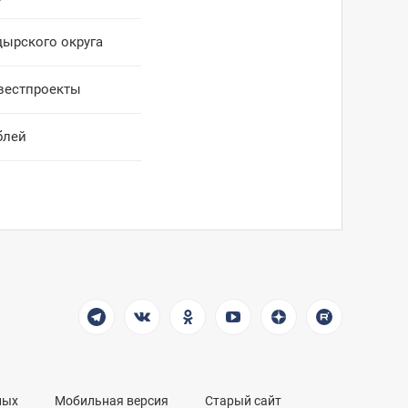
дырского округа
вестпроекты
блей
ных
Мобильная версия
Старый сайт