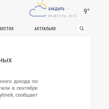
АНАДЫРЬ
9°
08
АВГУСТА
,
20:10
ВОСТОК
АКТУАЛЬНО
дных
нного дохода по
тили в сентябре
ублей, сообщает