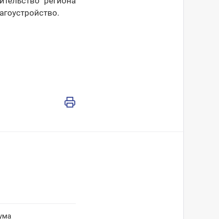
ительство региона
агоустройство.
ума